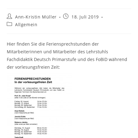
Beitrags-
Beitrag
Ann-Kristin Müller
18. Juli 2019
Autor:
veröffentlicht:
Beitrags-
Allgemein
Kategorie:
Hier finden Sie die Feriensprechstunden der
Mitarbeiterinnen und Mitarbeiter des Lehrstuhls
Fachdidaktik Deutsch Primarstufe und des FoBiD während
der vorlesungsfreien Zeit: