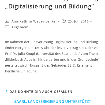
„Digitalisierung und Bildung“
Beitrags-
Beitrag
Ann-Kathrin Weber-Lenkel
25. Juli 2016
Autor:
veröffentlicht:
Beitrags-
Allgemein
Kategorie:
Im Rahmen der Ringvorlesung ‚Digitalisierung und Bildung‘
findet morgen um 18:15 Uhr der letzte Vortrag statt, der von
Prof Dr. Julia Knopf (Universität des Saarlandes) zum Thema
‚Bilderbuch-Apps im Kindergarten und in der Grundschule‘
gestaltet wird (Hörsaal 3 des Gebäudes E2 5). Es ergeht
herzliche Einladung.
DAS KÖNNTE DIR AUCH GEFALLEN
SAARL. LANDESREGIERUNG UNTERSTÜTZT